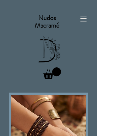
Nudos
Macramé