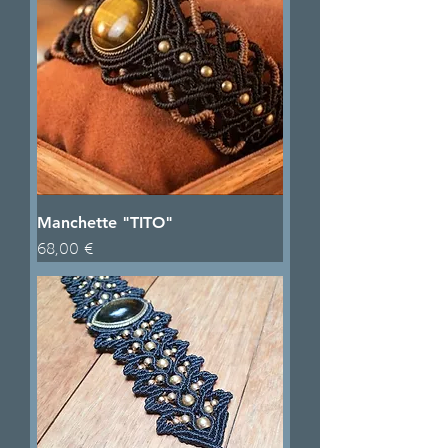
Manchette "TITO"
Prix
68,00 €