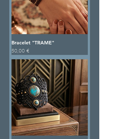
Bracelet "TRAME"
Prix
50,00 €