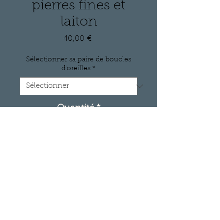
pierres fines et
laiton
Prix
40,00 €
Sélectionner sa paire de boucles
d'oreilles
*
Quantité
*
Ajouter au panier
Boucles d'oreilles en
micromacrame. Deux pierres
serties en laiton, l'une centrale,